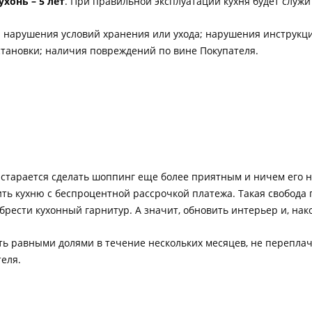
хонь – 5 лет
. При правильной эксплуатации кухня будет служи
: нарушения условий хранения или ухода; нарушения инструкц
становки; наличия повреждений по вине Покупателя.
и старается сделать шоппинг еще более приятным и ничем его
ить кухню с беспроцентной рассрочкой платежа. Такая свобода 
брести кухонный гарнитур. А значит, обновить интерьер и, нако
ь равными долями в течение нескольких месяцев, не переплачи
теля.