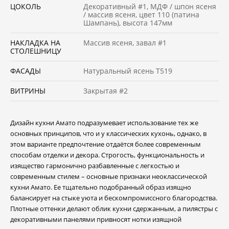
ЦОКОЛЬ
Декоративный #1, МДФ / шпон ясеня
/ массив ясеня, цвет 110 (патина
Шампань), высота 147мм
НАКЛАДКА НА
Массив ясеня, завал #1
СТОЛЕШНИЦУ
ФАСАДЫ
Натуральный ясень Т519
ВИТРИНЫ
Закрытая #2
Дизайн кухни Амато подразумевает использование тех же
основных принципов, что и у классических кухонь, однако, в
этом варианте предпочтение отдаётся более современным
способам отделки и декора. Строгость, функциональность и
изящество гармонично разбавленные с легкостью и
современным стилем – основные признаки неоклассической
кухни Амато. Ее тщательно подобранный образ изящно
балансирует на стыке уюта и бескомпромиссного благородства.
Плотные оттенки делают облик кухни сдержанным, а пилястры с
декоративными панелями привносят нотки изящной