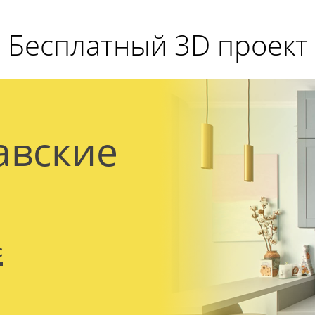
Бесплатный 3D проект
авские
с