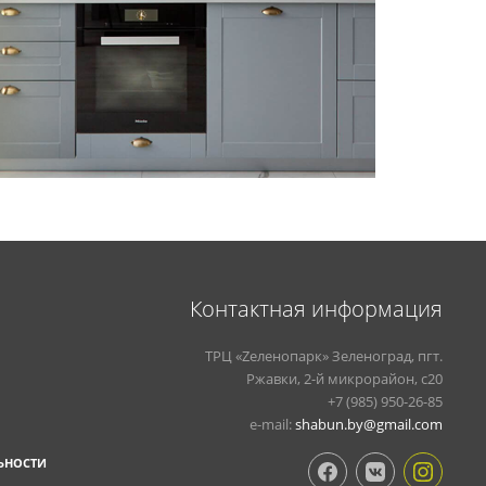
Контактная информация
ТРЦ «Zеленопарк» Зеленоград, пгт.
Ржавки, 2-й микрорайон, с20
+7 (985) 950-26-85
e-mail:
shabun.by@gmail.com
ЬНОСТИ