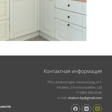
Контактная информация
ТРЦ «Zеленопарк» Зеленоград, пгт.
Ржавки, 2-й микрорайон, с20
+7 (985) 950-26-85
e-mail:
shabun.by@gmail.com
ЬНОСТИ